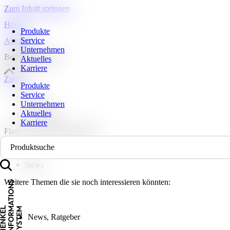
Zum Inhalt springen
Home
Produkte
Service
Aktuelles
Unternehmen
Beitragsdetailseite
Aktuelles
Karriere
Zurück
Produkte
Service
News
Unternehmen
Aktuelles
11.06.2025
Karriere
Fladt Neuheitenkatalog 2025
Produktsuche
News
Weitere Themen die sie noch interessieren könnten:
News
,
Ratgeber